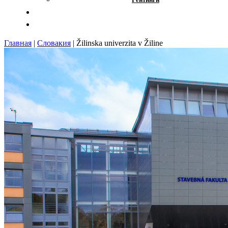
Отзывы
Контакты
Главная
|
Словакия
|
Žilinska univerzita v Žiline