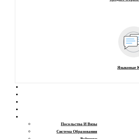
Языковые 
О компании
Новости
Блог
Гранты
Интересное
Посольства И Визы
Система Образования
Рейтинги