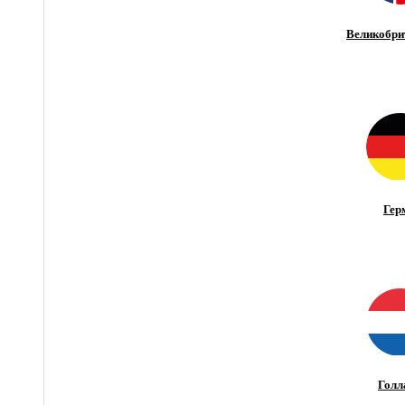
Великобри
Гер
Голл