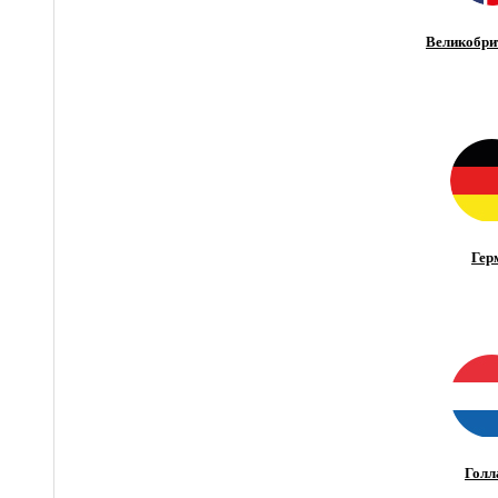
Великобри
Гер
Голл