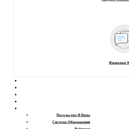
Языковые 
О компании
Новости
Блог
Гранты
Интересное
Посольства И Визы
Система Образования
Рейтинги