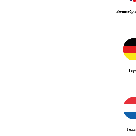
Великобри
Гер
Голл