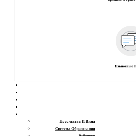
Языковые 
О компании
Новости
Блог
Гранты
Интересное
Посольства И Визы
Система Образования
Рейтинги