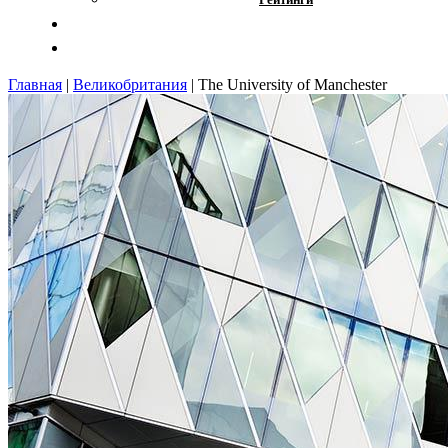
Отзывы
Контакты
Главная
|
Великобритания
|
Thе Univеrsity оf Mаnchеstеr