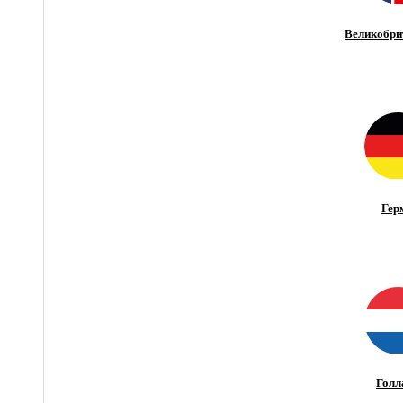
Великобри
Гер
Голл