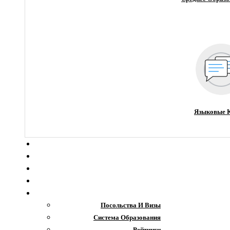
Языковые 
О компании
Новости
Блог
Гранты
Интересное
Посольства И Визы
Система Образования
Рейтинги