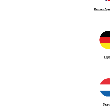
Великобри
Гер
Голл