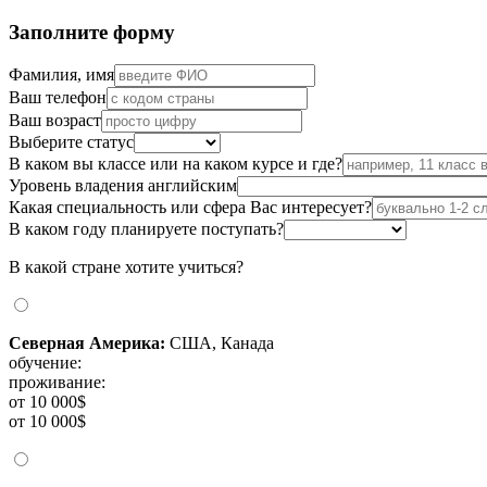
Заполните форму
Фамилия, имя
Ваш телефон
Ваш возраст
Выберите статус
В каком вы классе или на каком курсе и где?
Уровень владения английским
Какая специальность или сфера Вас интересует?
В каком году планируете поступать?
В какой стране хотите учиться?
Северная Америка:
США, Канада
обучение:
проживание:
от 10 000$
от 10 000$