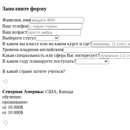
Заполните форму
Фамилия, имя
Ваш телефон
Ваш возраст
Выберите статус
В каком вы классе или на каком курсе и где?
Уровень владения английским
Какая специальность или сфера Вас интересует?
В каком году планируете поступать?
В какой стране хотите учиться?
Северная Америка:
США, Канада
обучение:
проживание:
от 10 000$
от 10 000$