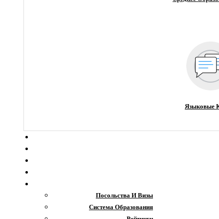
Языковые 
О компании
Новости
Блог
Гранты
Интересное
Посольства И Визы
Система Образования
Рейтинги