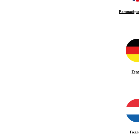
Великобри
Гер
Голл