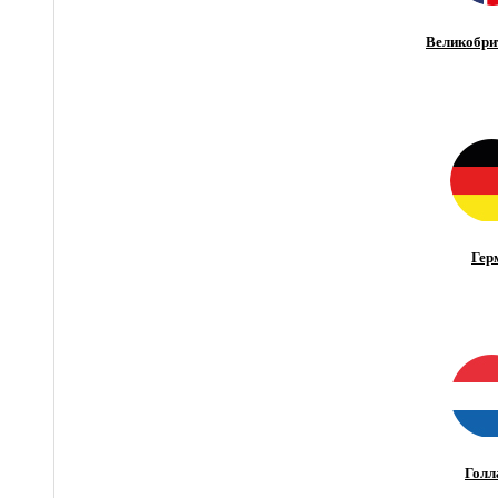
Великобри
Гер
Голл