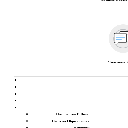
Языковые 
О компании
Новости
Блог
Гранты
Интересное
Посольства И Визы
Система Образования
Рейтинги