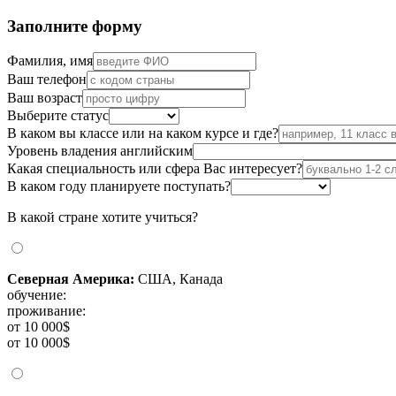
Заполните форму
Фамилия, имя
Ваш телефон
Ваш возраст
Выберите статус
В каком вы классе или на каком курсе и где?
Уровень владения английским
Какая специальность или сфера Вас интересует?
В каком году планируете поступать?
В какой стране хотите учиться?
Северная Америка:
США, Канада
обучение:
проживание:
от 10 000$
от 10 000$