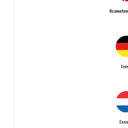
Великобри
Гер
Голл