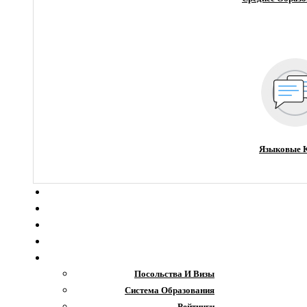
Языковые 
О компании
Новости
Блог
Гранты
Интересное
Посольства И Визы
Система Образования
Рейтинги