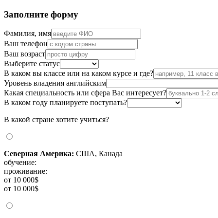
Заполните форму
Фамилия, имя
Ваш телефон
Ваш возраст
Выберите статус
В каком вы классе или на каком курсе и где?
Уровень владения английским
Какая специальность или сфера Вас интересует?
В каком году планируете поступать?
В какой стране хотите учиться?
Северная Америка:
США, Канада
обучение:
проживание:
от 10 000$
от 10 000$