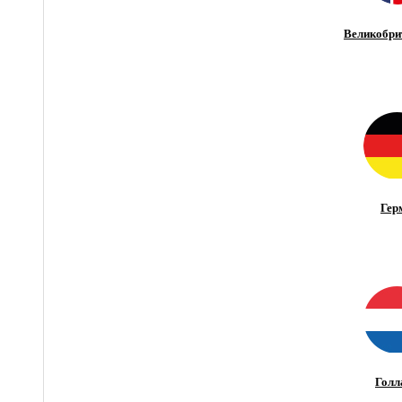
Великобри
Гер
Голл