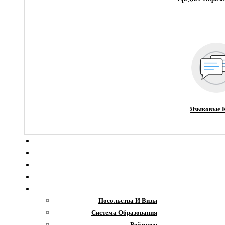
Языковые 
О компании
Новости
Блог
Гранты
Интересное
Посольства И Визы
Система Образования
Рейтинги