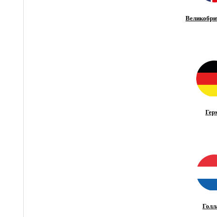
Великобри
Гер
Голл