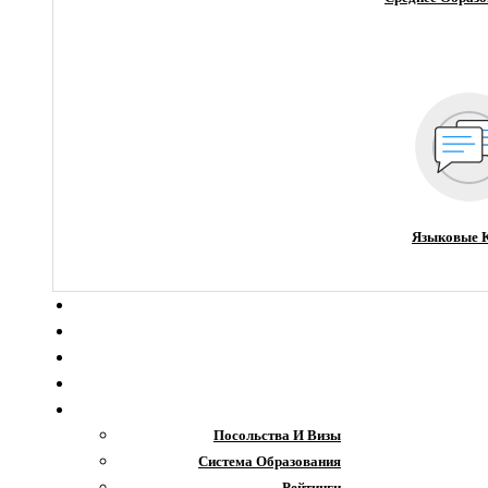
Языковые 
О компании
Новости
Блог
Гранты
Интересное
Посольства И Визы
Система Образования
Рейтинги