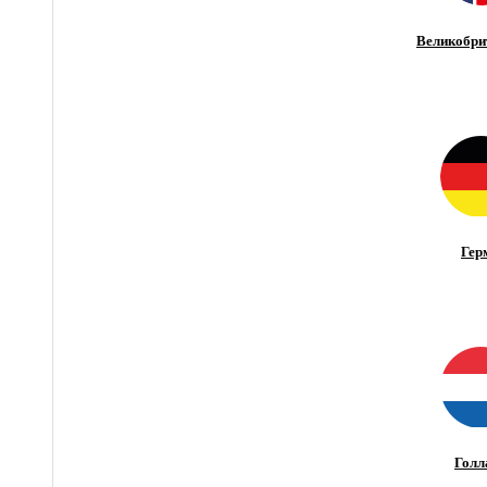
Великобри
Гер
Голл