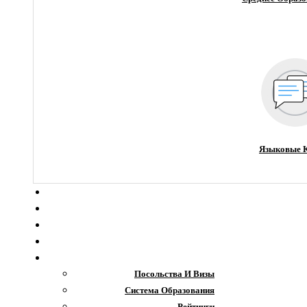
Языковые 
О компании
Новости
Блог
Гранты
Интересное
Посольства И Визы
Система Образования
Рейтинги