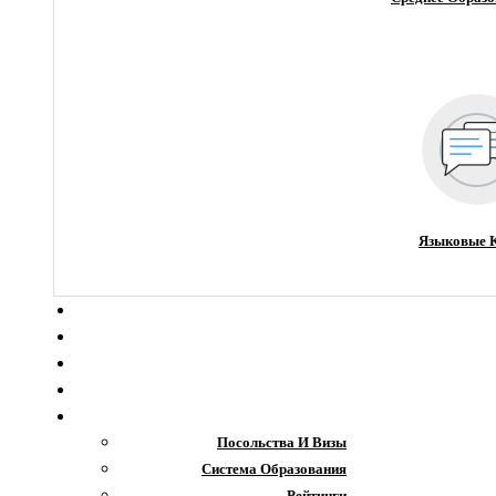
Языковые 
О компании
Новости
Блог
Гранты
Интересное
Посольства И Визы
Система Образования
Рейтинги