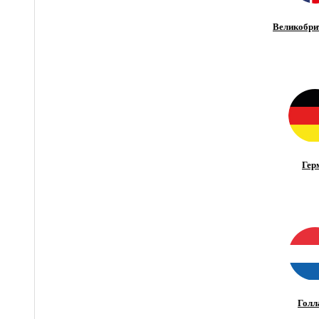
Великобри
Гер
Голл