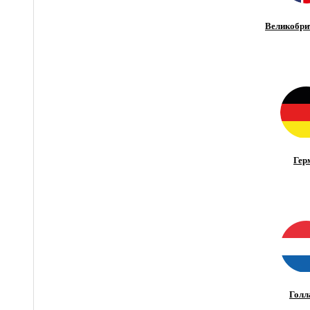
Великобри
Гер
Голл