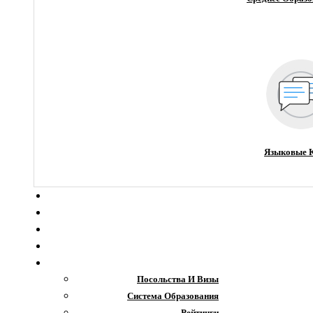
Языковые 
О компании
Новости
Блог
Гранты
Интересное
Посольства И Визы
Система Образования
Рейтинги