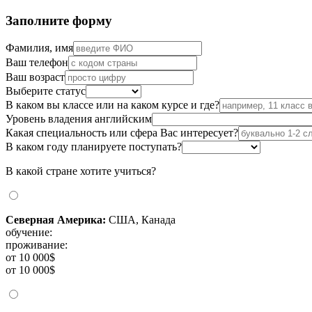
Заполните форму
Фамилия, имя
Ваш телефон
Ваш возраст
Выберите статус
В каком вы классе или на каком курсе и где?
Уровень владения английским
Какая специальность или сфера Вас интересует?
В каком году планируете поступать?
В какой стране хотите учиться?
Северная Америка:
США, Канада
обучение:
проживание:
от 10 000$
от 10 000$