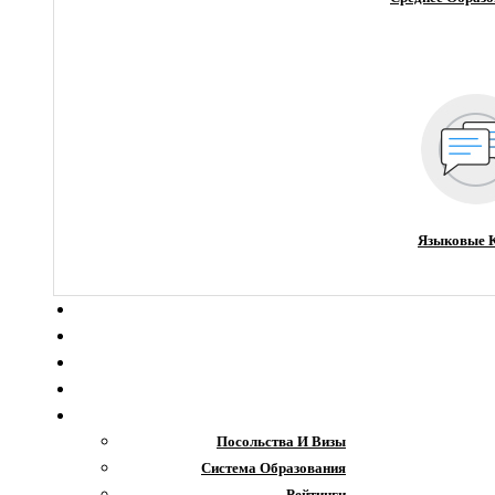
Языковые 
О компании
Новости
Блог
Гранты
Интересное
Посольства И Визы
Система Образования
Рейтинги