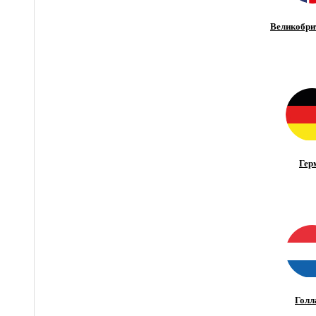
Великобри
Гер
Голл