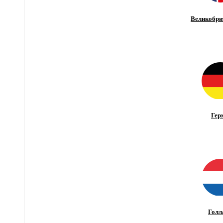
Великобри
Гер
Голл