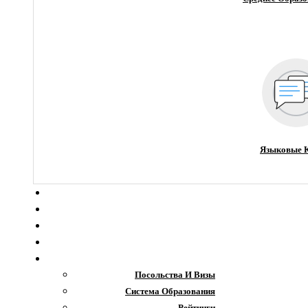
Языковые 
О компании
Новости
Блог
Гранты
Интересное
Посольства И Визы
Система Образования
Рейтинги