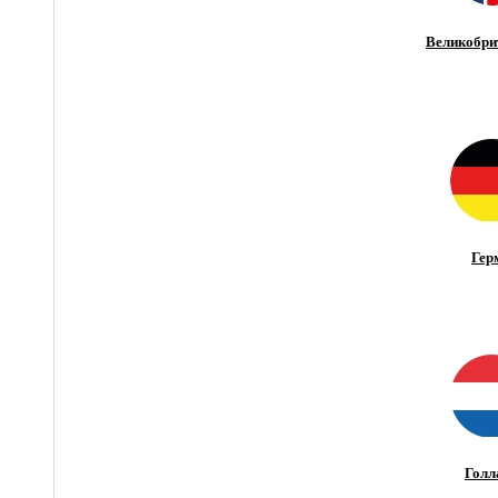
Великобри
Гер
Голл