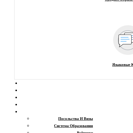
Языковые 
О компании
Новости
Блог
Гранты
Интересное
Посольства И Визы
Система Образования
Рейтинги