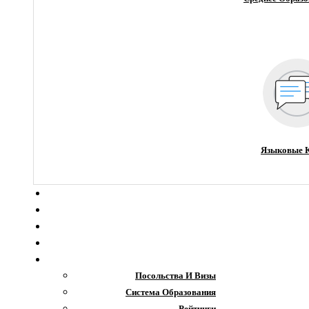
Языковые 
О компании
Новости
Блог
Гранты
Интересное
Посольства И Визы
Система Образования
Рейтинги