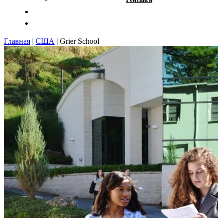
Отзывы
Контакты
Главная
|
США
|
Grier School