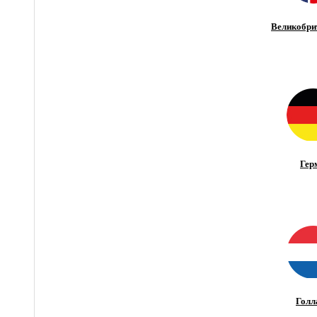
Великобри
Гер
Голл