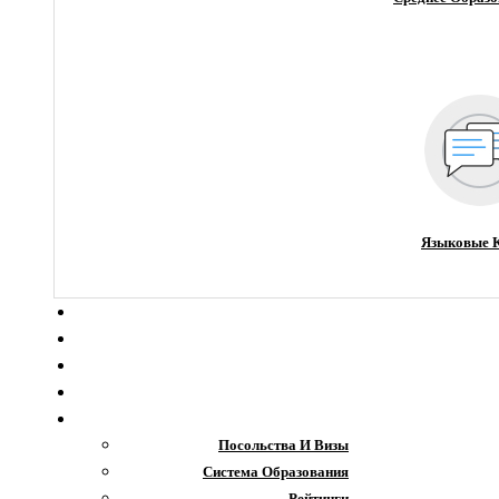
Языковые 
О компании
Новости
Блог
Гранты
Интересное
Посольства И Визы
Система Образования
Рейтинги