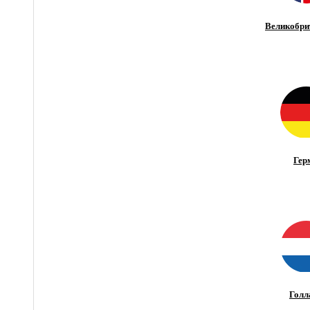
Великобри
Гер
Голл