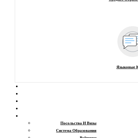
Языковые 
О компании
Новости
Блог
Гранты
Интересное
Посольства И Визы
Система Образования
Рейтинги