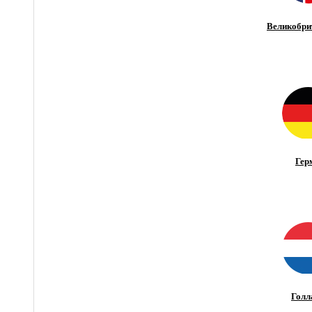
Великобри
Гер
Голл