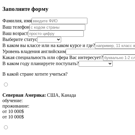
Заполните форму
Фамилия, имя
Ваш телефон
Ваш возраст
Выберите статус
В каком вы классе или на каком курсе и где?
Уровень владения английским
Какая специальность или сфера Вас интересует?
В каком году планируете поступать?
В какой стране хотите учиться?
Северная Америка:
США, Канада
обучение:
проживание:
от 10 000$
от 10 000$