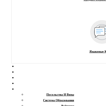
Языковые 
О компании
Новости
Блог
Гранты
Интересное
Посольства И Визы
Система Образования
Рейтинги