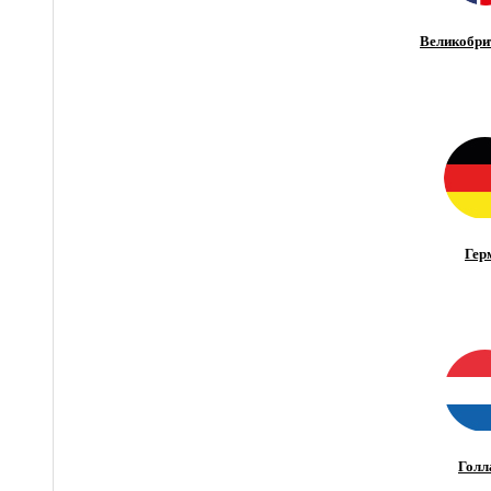
Великобри
Гер
Голл