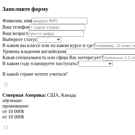
Заполните форму
Фамилия, имя
Ваш телефон
Ваш возраст
Выберите статус
В каком вы классе или на каком курсе и где?
Уровень владения английским
Какая специальность или сфера Вас интересует?
В каком году планируете поступать?
В какой стране хотите учиться?
Северная Америка:
США, Канада
обучение:
проживание:
от 10 000$
от 10 000$