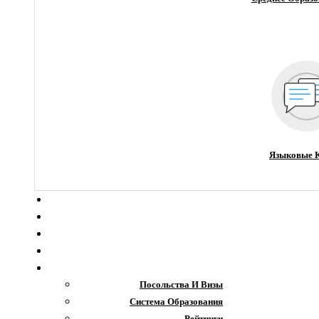
Языковые 
О компании
Новости
Блог
Гранты
Интересное
Посольства И Визы
Система Образования
Рейтинги