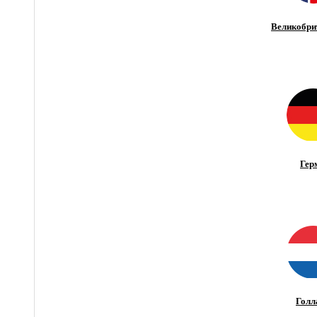
Великобри
Гер
Голл