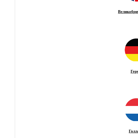
Великобри
Гер
Голл