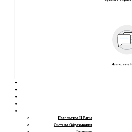
Языковые 
О компании
Новости
Блог
Гранты
Интересное
Посольства И Визы
Система Образования
Рейтинги