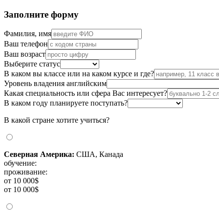
Заполните форму
Фамилия, имя
Ваш телефон
Ваш возраст
Выберите статус
В каком вы классе или на каком курсе и где?
Уровень владения английским
Какая специальность или сфера Вас интересует?
В каком году планируете поступать?
В какой стране хотите учиться?
Северная Америка:
США, Канада
обучение:
проживание:
от 10 000$
от 10 000$