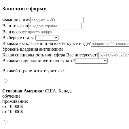
Заполните форму
Фамилия, имя
Ваш телефон
Ваш возраст
Выберите статус
В каком вы классе или на каком курсе и где?
Уровень владения английским
Какая специальность или сфера Вас интересует?
В каком году планируете поступать?
В какой стране хотите учиться?
Северная Америка:
США, Канада
обучение:
проживание:
от 10 000$
от 10 000$