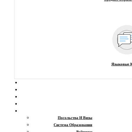
Языковые 
О компании
Новости
Блог
Гранты
Интересное
Посольства И Визы
Система Образования
Рейтинги