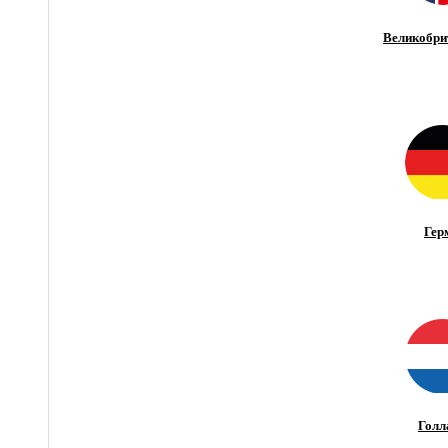
Великобри
Гер
Голл