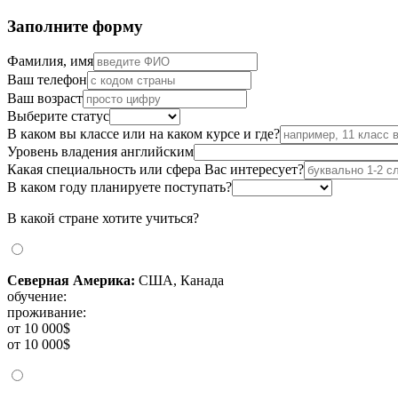
Заполните форму
Фамилия, имя
Ваш телефон
Ваш возраст
Выберите статус
В каком вы классе или на каком курсе и где?
Уровень владения английским
Какая специальность или сфера Вас интересует?
В каком году планируете поступать?
В какой стране хотите учиться?
Северная Америка:
США, Канада
обучение:
проживание:
от 10 000$
от 10 000$