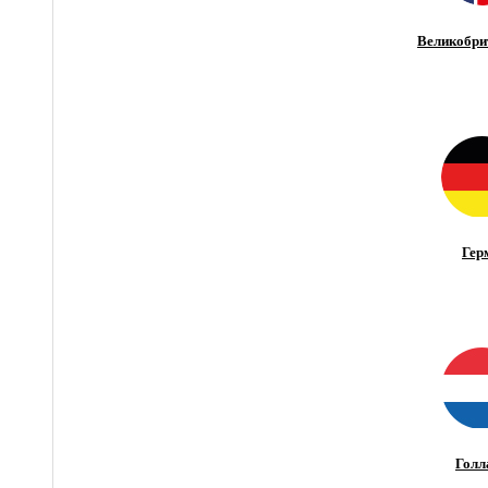
Великобри
Гер
Голл