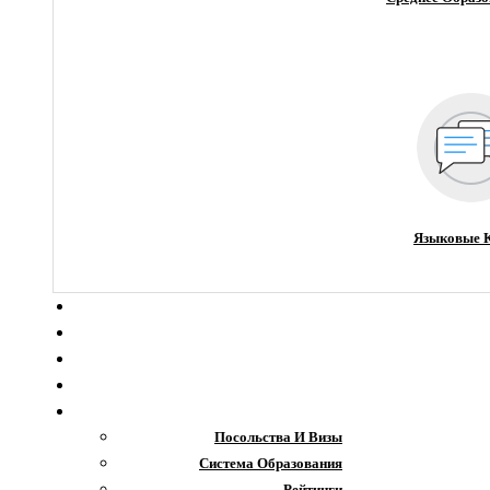
Языковые 
О компании
Новости
Блог
Гранты
Интересное
Посольства И Визы
Система Образования
Рейтинги