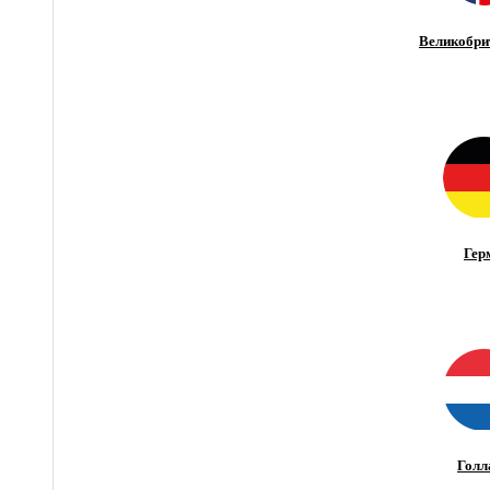
Великобри
Гер
Голл