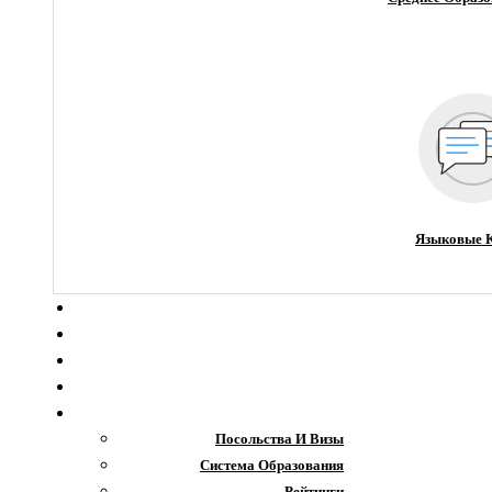
Языковые 
О компании
Новости
Блог
Гранты
Интересное
Посольства И Визы
Система Образования
Рейтинги