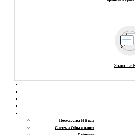
Языковые 
О компании
Новости
Блог
Гранты
Интересное
Посольства И Визы
Система Образования
Рейтинги