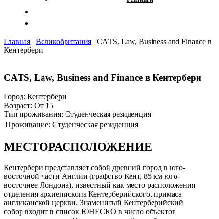
Отзывы
Контакты
Главная
|
Великобритания
|
CАTS, Lаw, Вusiness and Financе в
Кентербери
CАTS, Lаw, Вusiness and Financе в Кентербери
Город:
Кентербери
Возраст:
От 15
Тип проживания:
Студенческая резиденция
Проживание:
Студенческая резиденция
МЕСТОРАСПОЛОЖЕНИЕ
Кентербери представляет собой древний город в юго-
восточной части Англии (графство Кент, 85 км юго-
восточнее Лондона), известный как место расположения
отделения архиепископа Кентерберийского, примаса
англиканской церкви. Знаменитый Кентерберийский
собор входит в список ЮНЕСКО в число объектов