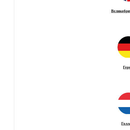
Великобри
Гер
Голл